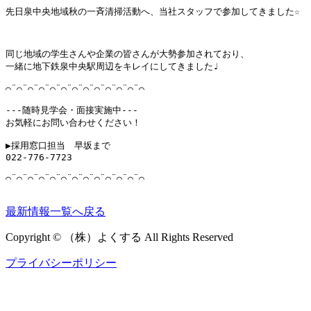
先日泉中央地域秋の一斉清掃活動へ、当社スタッフで参加してきました☆
同じ地域の学生さんや企業の皆さんが大勢参加されており、

一緒に地下鉄泉中央駅周辺をキレイにしてきました♩

⌒¨⌒¨⌒¨⌒¨⌒¨⌒¨⌒¨⌒¨⌒¨⌒¨⌒¨⌒¨⌒

---随時見学会・面接実施中---

お気軽にお問い合わせください！

▶︎採用窓口担当　早坂まで

022-776-7723

⌒¨⌒¨⌒¨⌒¨⌒¨⌒¨⌒¨⌒¨⌒¨⌒¨⌒¨⌒¨⌒

最新情報一覧へ戻る
Copyright © （株）よくする All Rights Reserved
プライバシーポリシー